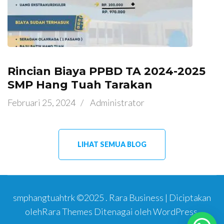
Rincian Biaya PPBD TA 2024-2025
SMP Hang Tuah Tarakan
Februari 25, 2024
/
Administrator
LIHAT SEMUA BLOG
smphangtuahtrk ©2025 .
Rara Business | Diciptakan
oleh
Rara Themes
Ditenagai oleh
WordPress
.