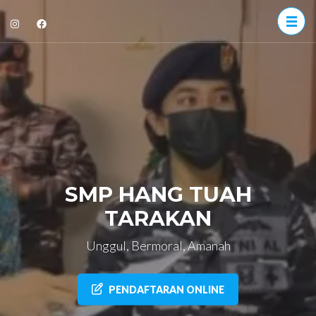
Lompat
ke
konten
(Tekan
Enter)
SMP HANG TUAH
TARAKAN
Unggul, Bermoral, Amanah
PENDAFTARAN ONLINE